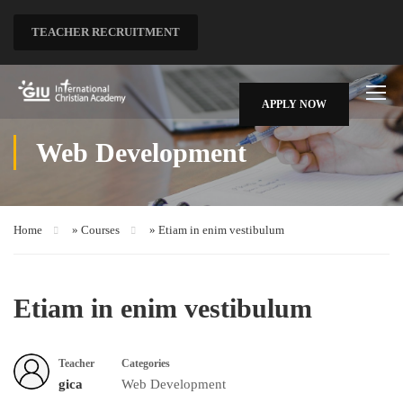
TEACHER RECRUITMENT
APPLY NOW
Web Development
Home
»
Courses
»
Etiam in enim vestibulum
Etiam in enim vestibulum
Teacher
Categories
gica
Web Development